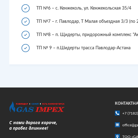
ТП №6 – с. Кенжеколь, ул. Кенжекольская 35/4
ТП №7 – г. Павлодар, Т Малая объездная 3/3 (по 
ТП №8 – п. Щидерты, придорожный комплекс "А
ТП № 9 – п.Шидерты трасса Павлодар-Астана
КОНТАКТН
+7 (7182
С нами дорога короче,
office@g
а пробег длиннее!
ТОО «GA